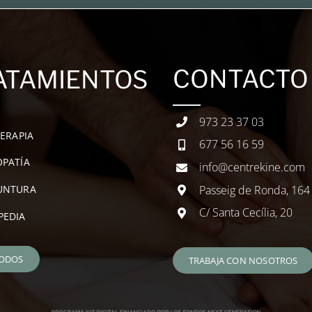
CONTACTO
ATAMIENTOS
973 23 37 03
TERAPIA
677 56 16 59
PATÍA
info@centrekine.com
Passeig de Ronda, 164
UNTURA
C/ Santa Cecília, 20
PEDIA
TODOS
TRABAJA CON NOSOTROS