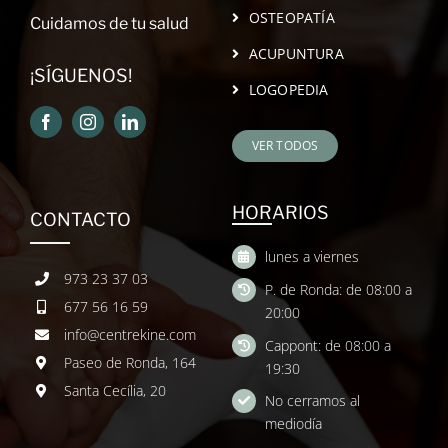
OSTEOPATÍA
Cuidamos de tu salud
ACUPUNTURA
¡SÍGUENOS!
LOGOPEDIA
VER TODOS
HORARIOS
CONTACTO
lunes a viernes
973 23 37 03
P. de Ronda: de 08:00 a
677 56 16 59
20:00
info@centrekine.com
Cappont: de 08:00 a
Paseo de Ronda, 164
19:30
Santa Cecília, 20
No cerramos al
mediodía