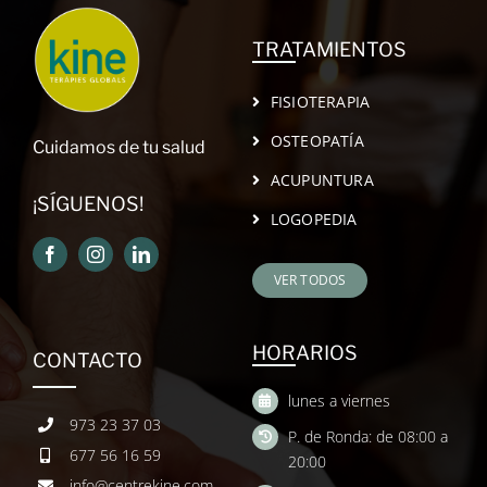
TRATAMIENTOS
FISIOTERAPIA
OSTEOPATÍA
Cuidamos de tu salud
ACUPUNTURA
¡SÍGUENOS!
LOGOPEDIA
VER TODOS
HORARIOS
CONTACTO
lunes a viernes
973 23 37 03
P. de Ronda: de 08:00 a
677 56 16 59
20:00
info@centrekine.com