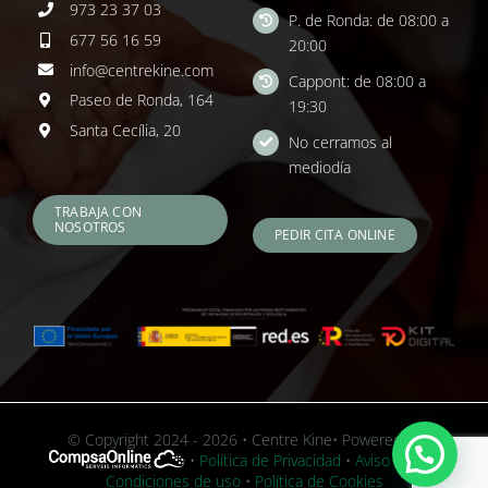
973 23 37 03
P. de Ronda: de 08:00 a
677 56 16 59
20:00
info@centrekine.com
Cappont: de 08:00 a
Paseo de Ronda, 164
19:30
Santa Cecília, 20
No cerramos al
mediodía
TRABAJA CON
NOSOTROS
PEDIR CITA ONLINE
© Copyright 2024 - 2026 • Centre Kine• Powered by
•
Política de Privacidad
•
Aviso Legal y
Condiciones de uso
•
Política de Cookies