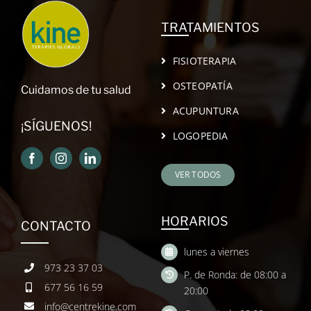
TRATAMIENTOS
FISIOTERAPIA
OSTEOPATÍA
Cuidamos de tu salud
ACUPUNTURA
¡SÍGUENOS!
LOGOPEDIA
VER TODOS
HORARIOS
CONTACTO
lunes a viernes
973 23 37 03
P. de Ronda: de 08:00 a
677 56 16 59
20:00
info@centrekine.com