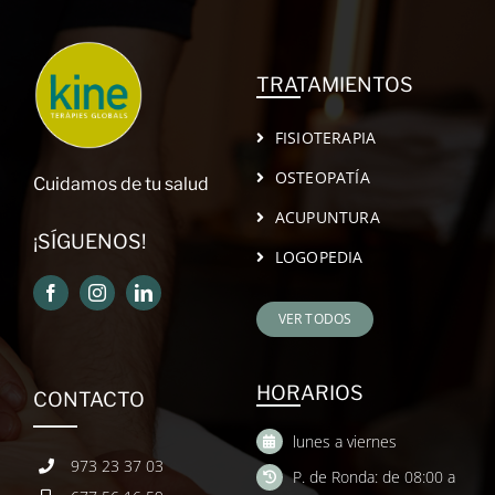
TRATAMIENTOS
FISIOTERAPIA
OSTEOPATÍA
Cuidamos de tu salud
ACUPUNTURA
¡SÍGUENOS!
LOGOPEDIA
VER TODOS
HORARIOS
CONTACTO
lunes a viernes
973 23 37 03
P. de Ronda: de 08:00 a