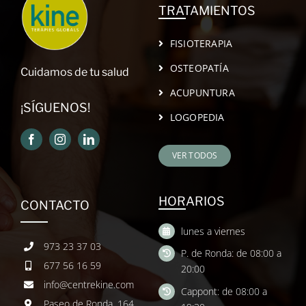
TRATAMIENTOS
FISIOTERAPIA
OSTEOPATÍA
Cuidamos de tu salud
ACUPUNTURA
¡SÍGUENOS!
LOGOPEDIA
VER TODOS
HORARIOS
CONTACTO
lunes a viernes
973 23 37 03
P. de Ronda: de 08:00 a
677 56 16 59
20:00
info@centrekine.com
Cappont: de 08:00 a
Paseo de Ronda, 164