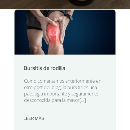
Bursitis de rodilla
Como comentamos anteriormente en
otro post del blog, la bursitis es una
patología importante y seguramente
desconocida para la mayor[...]
LEER MÁS