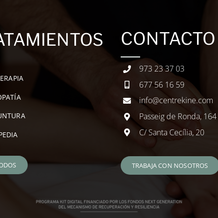
CONTACTO
ATAMIENTOS
973 23 37 03
TERAPIA
677 56 16 59
PATÍA
info@centrekine.com
Passeig de Ronda, 164
UNTURA
C/ Santa Cecília, 20
PEDIA
TODOS
TRABAJA CON NOSOTROS