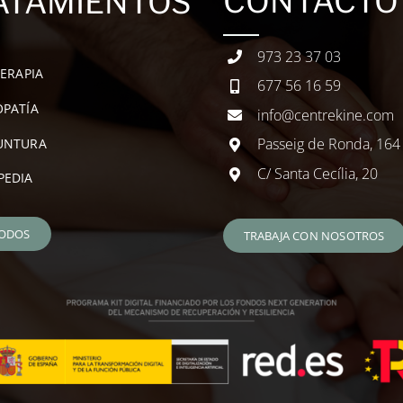
CONTACTO
ATAMIENTOS
973 23 37 03
TERAPIA
677 56 16 59
PATÍA
info@centrekine.com
Passeig de Ronda, 164
UNTURA
C/ Santa Cecília, 20
PEDIA
TODOS
TRABAJA CON NOSOTROS