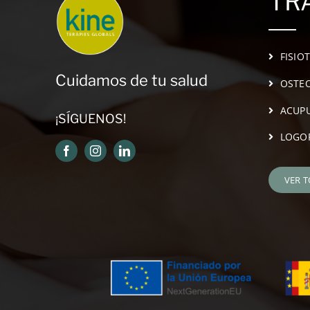
TR
FISIO
Cuidamos de tu salud
OSTEO
ACUP
¡SÍGUENOS!
LOGO
VER 