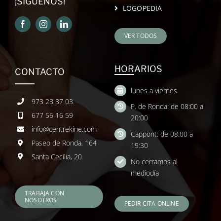
¡SÍGUENOS!
LOGOPEDIA
VER TODOS
HORARIOS
CONTACTO
lunes a viernes
973 23 37 03
P. de Ronda: de 08:00 a
677 56 16 59
20:00
info@centrekine.com
Cappont: de 08:00 a
Paseo de Ronda, 164
19:30
Santa Cecília, 20
No cerramos al
mediodía
TRABAJA CON
NOSOTROS
PEDIR CITA ONLINE