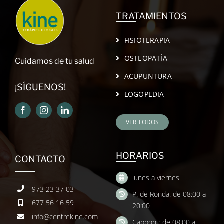
TRATAMIENTOS
FISIOTERAPIA
OSTEOPATÍA
Cuidamos de tu salud
ACUPUNTURA
¡SÍGUENOS!
LOGOPEDIA
VER TODOS
HORARIOS
CONTACTO
lunes a viernes
973 23 37 03
P. de Ronda: de 08:00 a
677 56 16 59
20:00
info@centrekine.com
Cappont: de 08:00 a