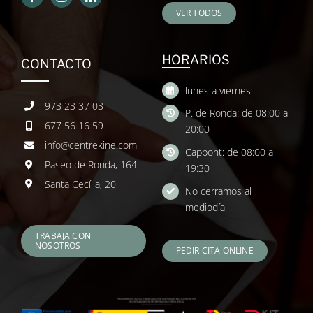
VER TODOS
HORARIOS
CONTACTO
lunes a viernes
973 23 37 03
P. de Ronda: de 08:00 a
677 56 16 59
20:00
info@centrekine.com
Cappont: de 08:00 a
Paseo de Ronda, 164
19:30
Santa Cecília, 20
No cerramos al
mediodía
TRABAJA CON
NOSOTROS
PEDIR CITA ONLINE