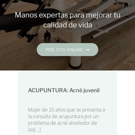
Contacto
Manos expertas para mejorar tu
PIDE CITA
calidad de vida
Español
PIDE CITA ONLINE
ACUPUNTURA: Acné juvenil
Mujer de 20 años que se presenta a
la consulta de acupuntura por un
problema de acné alrededor de
los[...]