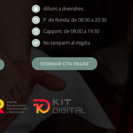
dilluns a divendres
P. de Ronda: de 08:00 a 20:30
Cappont: de 08:00 a 19:30
No tanquem al migdia
DEMANAR CITA ONLINE