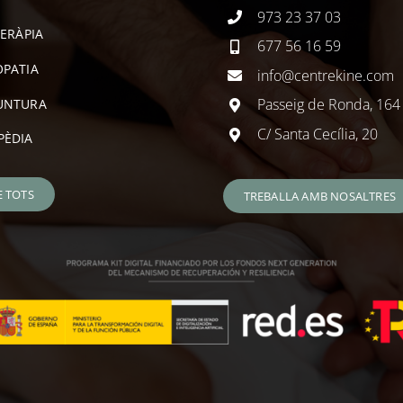
973 23 37 03
TERÀPIA
677 56 16 59
PATIA
info@centrekine.com
Passeig de Ronda, 164
UNTURA
C/ Santa Cecília, 20
PÈDIA
E TOTS
TREBALLA AMB NOSALTRES