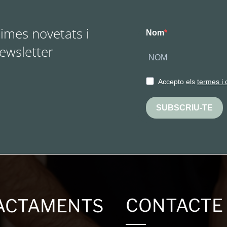
times novetats i
Nom
Newsletter
Accepto els
termes i 
SUBSCRIU-TE
CONTACTE
ACTAMENTS