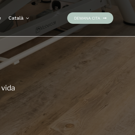
e
Català
DEMANA CITA
 vida