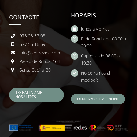
HORARIS
CONTACTE
lunes a viernes
973 23 37 03
P. de Ronda: de 08:00 a
677 56 16 59
20:00
info@centrekine.com
Cappont: de 08:00 a
Paseo de Ronda, 164
19:30
Santa Cecília, 20
No cerramos al
mediodía
TREBALLA AMB
NOSALTRES
DEMANAR CITA ONLINE