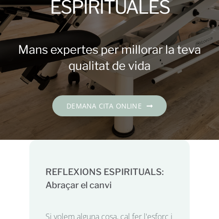
ESPIRITUALES
Contacte
DEMANA CITA
Mans expertes per millorar la teva
qualitat de vida
Català
DEMANA CITA ONLINE
REFLEXIONS ESPIRITUALS:
Abraçar el canvi
Si volem alguna cosa, cal fer l'esforç i