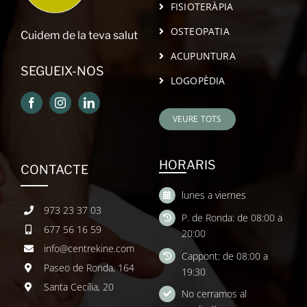
FISIOTERÀPIA
OSTEOPATIA
Cuidem de la teva salut
ACUPUNTURA
SEGUEIX-NOS
LOGOPÈDIA
VEURE TOTS
HORARIS
CONTACTE
lunes a viernes
973 23 37 03
P. de Ronda: de 08:00 a
677 56 16 59
20:00
info@centrekine.com
Cappont: de 08:00 a
Paseo de Ronda, 164
19:30
Santa Cecília, 20
No cerramos al