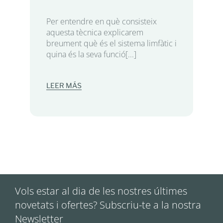
Per entendre en què consisteix
aquesta tècnica explicarem
breument què és el sistema limfàtic i
quina és la seva funció[...]
LEER MÁS
Vols estar al dia de les nostres últimes
novetats i ofertes? Subscriu-te a la nostra
Newsletter