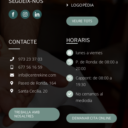
SEGUEIX-NOS
LOGOPÈDIA
VEURE TOTS
HORARIS
CONTACTE
lunes a viernes
973 23 37 03
P. de Ronda: de 08:00 a
677 56 16 59
20:00
info@centrekine.com
Cappont: de 08:00 a
Paseo de Ronda, 164
19:30
Santa Cecília, 20
No cerramos al
mediodía
TREBALLA AMB
NOSALTRES
DEMANAR CITA ONLINE