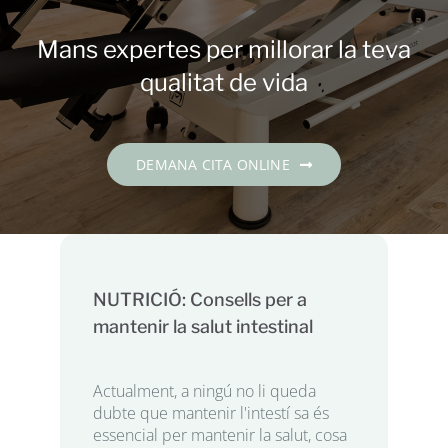
Contacte
Mans expertes per millorar la teva
DEMANA CITA
qualitat de vida
Català
DEMANA CITA ONLINE
NUTRICIÓ: Consells per a
mantenir la salut intestinal
Actualment, a ningú no li queda
dubte que mantenir l'intestí sa és
essencial per mantenir la salut, cosa