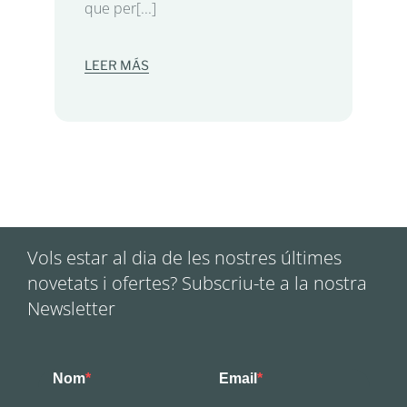
que per[...]
LEER MÁS
Vols estar al dia de les nostres últimes
novetats i ofertes? Subscriu-te a la nostra
Newsletter
Nom
Email