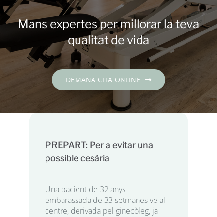
Contacte
Mans expertes per millorar la teva
DEMANA CITA
qualitat de vida
Català
DEMANA CITA ONLINE
PREPART: Per a evitar una
possible cesària
Una pacient de 32 anys
embarassada de 33 setmanes ve al
centre, derivada pel ginecòleg, ja