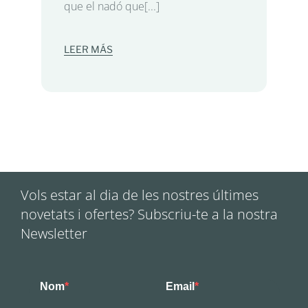
que el nadó que[...]
LEER MÁS
Vols estar al dia de les nostres últimes
novetats i ofertes? Subscriu-te a la nostra
Newsletter
Nom
Email