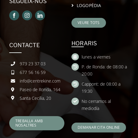
SEGUEIX-NOS
LOGOPÈDIA
VEURE TOTS
HORARIS
CONTACTE
lunes a viernes
973 23 37 03
P. de Ronda: de 08:00 a
677 56 16 59
20:00
info@centrekine.com
Cappont: de 08:00 a
Paseo de Ronda, 164
19:30
Santa Cecília, 20
No cerramos al
mediodía
TREBALLA AMB
NOSALTRES
DEMANAR CITA ONLINE