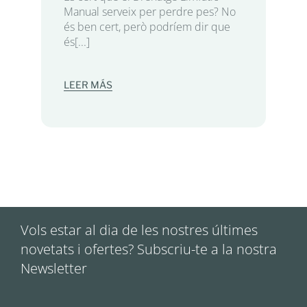
Manual serveix per perdre pes? No
és ben cert, però podríem dir que
és[...]
LEER MÁS
Vols estar al dia de les nostres últimes
novetats i ofertes? Subscriu-te a la nostra
Newsletter