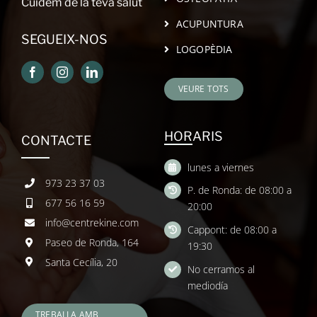
Cuidem de la teva salut
ACUPUNTURA
SEGUEIX-NOS
LOGOPÈDIA
VEURE TOTS
HORARIS
CONTACTE
lunes a viernes
973 23 37 03
P. de Ronda: de 08:00 a
677 56 16 59
20:00
info@centrekine.com
Cappont: de 08:00 a
Paseo de Ronda, 164
19:30
Santa Cecília, 20
No cerramos al
mediodía
TREBALLA AMB