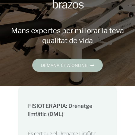
brazos
Contacte
DEMANA CITA
Mans expertes per millorar la teva
qualitat de vida
Català
DEMANA CITA ONLINE
FISIOTERÀPIA: Drenatge
limfàtic (DML)
És cert que el Drenatge Limfàtic