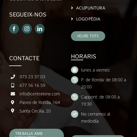
ACUPUNTURA
SEGUEIX-NOS
LOGOPÈDIA
VEURE TOTS
HORARIS
CONTACTE
lunes a viernes
973 23 37 03
P. de Ronda: de 08:00 a
677 56 16 59
20:00
info@centrekine.com
Cappont: de 08:00 a
Paseo de Ronda, 164
19:30
Santa Cecília, 20
No cerramos al
mediodía
TREBALLA AMB