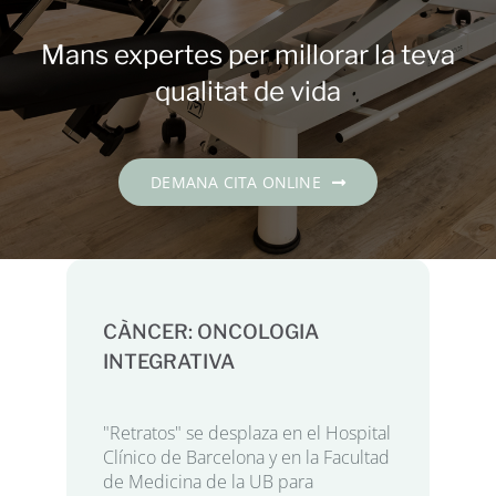
Contacte
Mans expertes per millorar la teva
DEMANA CITA
qualitat de vida
Català
DEMANA CITA ONLINE
CÀNCER: ONCOLOGIA
INTEGRATIVA
"Retratos" se desplaza en el Hospital
Clínico de Barcelona y en la Facultad
de Medicina de la UB para