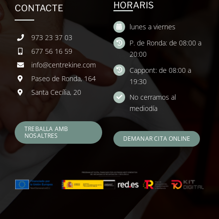
HORARIS
CONTACTE
lunes a viernes
973 23 37 03
P. de Ronda: de 08:00 a
677 56 16 59
20:00
info@centrekine.com
Cappont: de 08:00 a
Paseo de Ronda, 164
19:30
Santa Cecília, 20
No cerramos al
mediodía
TREBALLA AMB
NOSALTRES
DEMANAR CITA ONLINE