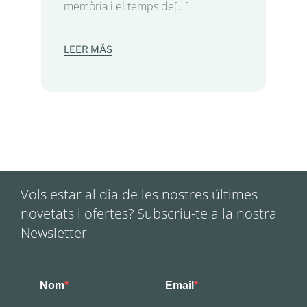
memòria i el temps de[...]
LEER MÁS
Vols estar al dia de les nostres últimes
novetats i ofertes? Subscriu-te a la nostra
Newsletter
Nom
Email