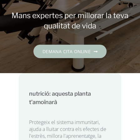
Contacte
Mans expertes per millorar la teva
DEMANA CITA
qualitat de vida
Català
DEMANA CITA ONLINE
nutrició: aquesta planta
t’amoïnarà
Protegeix el sistema immunitari,
ajuda a lluitar contra els efectes de
l'estrès, millora l'aprenentatge, la