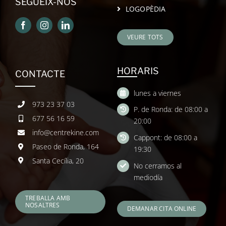
SEGUEIX-NOS
LOGOPÈDIA
VEURE TOTS
HORARIS
CONTACTE
lunes a viernes
973 23 37 03
P. de Ronda: de 08:00 a
677 56 16 59
20:00
info@centrekine.com
Cappont: de 08:00 a
Paseo de Ronda, 164
19:30
Santa Cecília, 20
No cerramos al
mediodía
TREBALLA AMB
NOSALTRES
DEMANAR CITA ONLINE