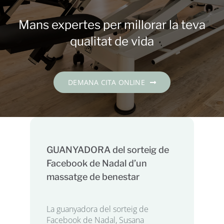
Contacte
Mans expertes per millorar la teva
DEMANA CITA
qualitat de vida
Català
DEMANA CITA ONLINE
GUANYADORA del sorteig de
Facebook de Nadal d’un
massatge de benestar
La guanyadora del sorteig de
Facebook de Nadal, Susana