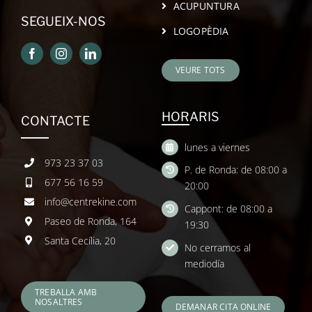
ACUPUNTURA
SEGUEIX-NOS
LOGOPÈDIA
VEURE TOTS
HORARIS
CONTACTE
lunes a viernes
973 23 37 03
P. de Ronda: de 08:00 a
677 56 16 59
20:00
info@centrekine.com
Cappont: de 08:00 a
Paseo de Ronda, 164
19:30
Santa Cecília, 20
No cerramos al
mediodía
TREBALLA AMB
NOSALTRES
DEMANAR CITA ONLINE