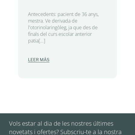
Antecedents: pacient de 36 anys,
mestra. Ve derivada de
l'otorinolaringòleg, ja que des de
finals del curs escolar anterior
patia[...]
LEER MÁS
Vols estar al dia de les nostres últimes
novetats i ofertes? Subscriu-te a la nostra