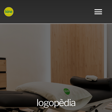
Skip
to
content
Tog
Nav
Inici
Nosaltres
Tractaments
Serveis
Blog
logopèdia