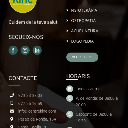
FISIOTERÀPIA
OSTEOPATIA
Cuidem de la teva salut
ACUPUNTURA
SEGUEIX-NOS
LOGOPÈDIA
VEURE TOTS
HORARIS
CONTACTE
lunes a viernes
973 23 37 03
P. de Ronda: de 08:00 a
677 56 16 59
20:00
info@centrekine.com
Cappont: de 08:00 a
Paseo de Ronda, 164
19:30
Santa Cecília, 20