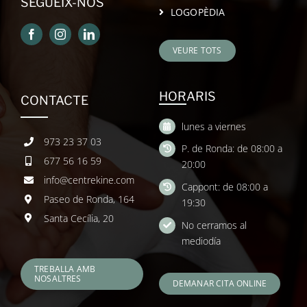
SEGUEIX-NOS
LOGOPÈDIA
VEURE TOTS
HORARIS
CONTACTE
lunes a viernes
973 23 37 03
P. de Ronda: de 08:00 a
677 56 16 59
20:00
info@centrekine.com
Cappont: de 08:00 a
Paseo de Ronda, 164
19:30
Santa Cecília, 20
No cerramos al
mediodía
TREBALLA AMB
NOSALTRES
DEMANAR CITA ONLINE