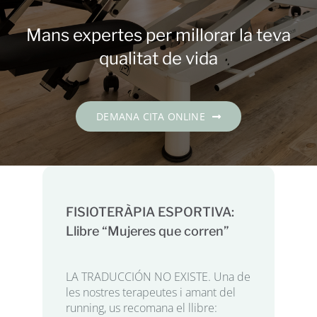
Contacte
Mans expertes per millorar la teva
DEMANA CITA
qualitat de vida
Català
DEMANA CITA ONLINE
FISIOTERÀPIA ESPORTIVA:
Llibre “Mujeres que corren”
LA TRADUCCIÓN NO EXISTE. Una de
les nostres terapeutes i amant del
running, us recomana el llibre: