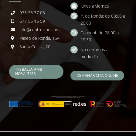
lunes a viernes
973 23 37 03
P. de Ronda: de 08:00 a
677 56 16 59
20:00
info@centrekine.com
Cappont: de 08:00 a
Paseo de Ronda, 164
19:30
Santa Cecília, 20
No cerramos al
mediodía
TREBALLA AMB
NOSALTRES
DEMANAR CITA ONLINE