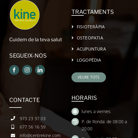
TRACTAMENTS
FISIOTERÀPIA
OSTEOPATIA
Cuidem de la teva salut
ACUPUNTURA
SEGUEIX-NOS
LOGOPÈDIA
VEURE TOTS
HORARIS
CONTACTE
lunes a viernes
973 23 37 03
P. de Ronda: de 08:00 a
677 56 16 59
20:00
info@centrekine.com