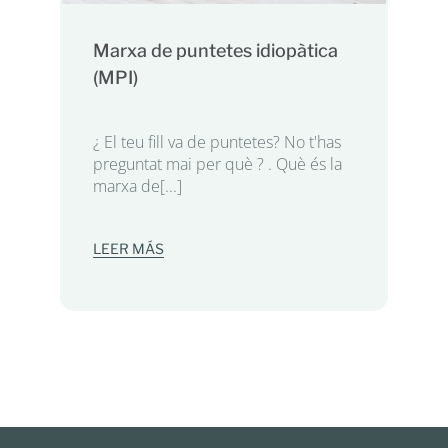
Marxa de puntetes idiopàtica
(MPI)
¿ El teu fill va de puntetes? No t'has
preguntat mai per què ? . Què és la
marxa de[...]
LEER MÁS