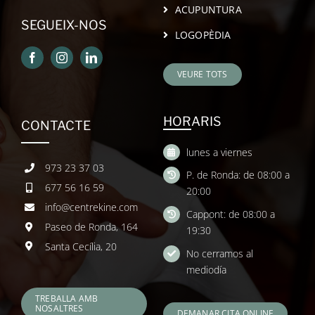
ACUPUNTURA
SEGUEIX-NOS
LOGOPÈDIA
VEURE TOTS
HORARIS
CONTACTE
lunes a viernes
973 23 37 03
P. de Ronda: de 08:00 a
677 56 16 59
20:00
info@centrekine.com
Cappont: de 08:00 a
Paseo de Ronda, 164
19:30
Santa Cecília, 20
No cerramos al
mediodía
TREBALLA AMB
NOSALTRES
DEMANAR CITA ONLINE