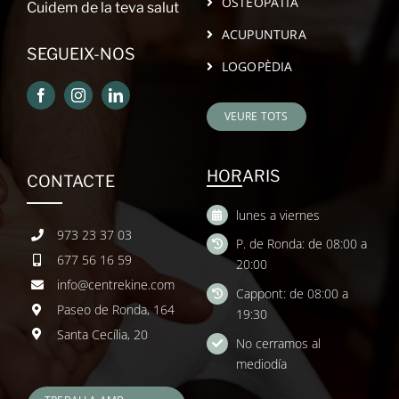
OSTEOPATIA
Cuidem de la teva salut
ACUPUNTURA
SEGUEIX-NOS
LOGOPÈDIA
VEURE TOTS
HORARIS
CONTACTE
lunes a viernes
973 23 37 03
P. de Ronda: de 08:00 a
677 56 16 59
20:00
info@centrekine.com
Cappont: de 08:00 a
Paseo de Ronda, 164
19:30
Santa Cecília, 20
No cerramos al
mediodía