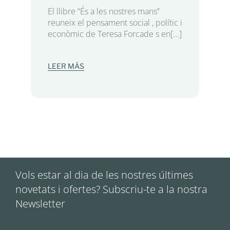
El llibre “És a les nostres mans”
reuneix el pensament social , polític i
econòmic de Teresa Forcade s en[...]
LEER MÁS
Vols estar al dia de les nostres últimes
novetats i ofertes? Subscriu-te a la nostra
Newsletter