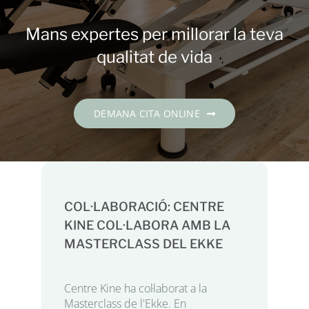
Contacte
Mans expertes per millorar la teva
DEMANA CITA
qualitat de vida
Català
DEMANA CITA ONLINE
COL·LABORACIÓ: CENTRE
KINE COL·LABORA AMB LA
MASTERCLASS DEL EKKE
Centre Kine ha col·laborat a la
Masterclass de l'Ekke. En