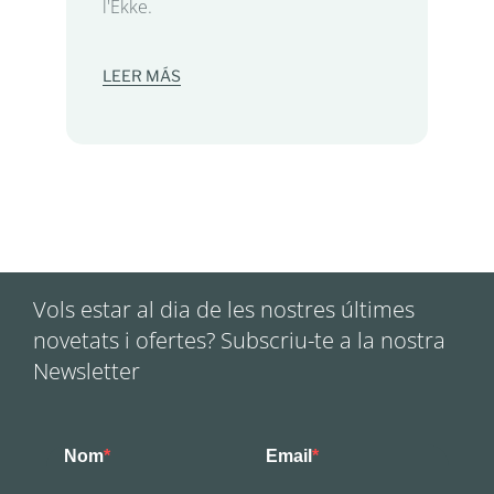
l'Ekke.
LEER MÁS
Vols estar al dia de les nostres últimes
novetats i ofertes? Subscriu-te a la nostra
Newsletter
Nom
Email