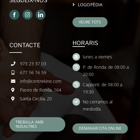
SEGUEIX-NOS
LOGOPÈDIA
VEURE TOTS
HORARIS
CONTACTE
lunes a viernes
973 23 37 03
P. de Ronda: de 08:00 a
677 56 16 59
20:00
info@centrekine.com
Cappont: de 08:00 a
Paseo de Ronda, 164
19:30
Santa Cecília, 20
No cerramos al
mediodía
TREBALLA AMB
NOSALTRES
DEMANAR CITA ONLINE