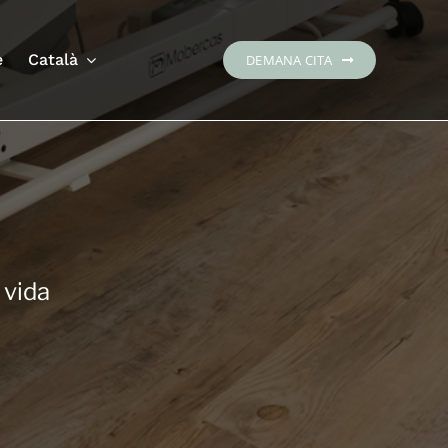
e
Català
DEMANA CITA
 vida