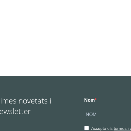
times novetats i
Nom
Newsletter
Accepto els
termes i 