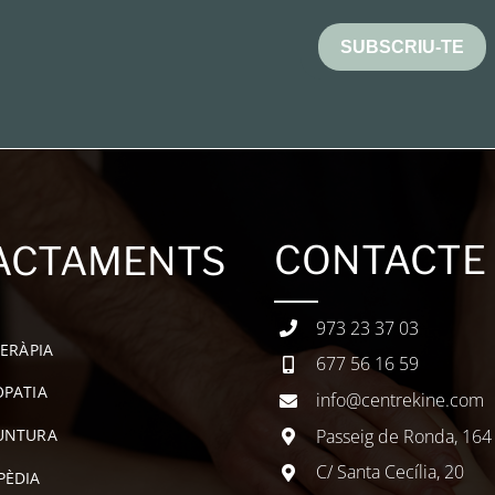
SUBSCRIU-TE
CONTACTE
ACTAMENTS
973 23 37 03
TERÀPIA
677 56 16 59
PATIA
info@centrekine.com
Passeig de Ronda, 164
UNTURA
C/ Santa Cecília, 20
PÈDIA