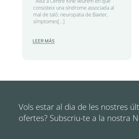
Avui a Centre Kine veurem en què
consisteix una síndrome associada al
mal de taló: neuropatia de Baxter,
símptomes[...]
LEER MÁS
Vols estar al dia de les nostres úl
ofertes? Subscriu-te a la nostra 