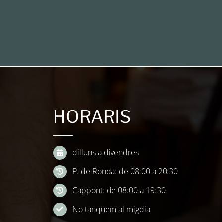
HORARIS
dilluns a divendres
P. de Ronda: de 08:00 a 20:30
Cappont: de 08:00 a 19:30
No tanquem al migdia