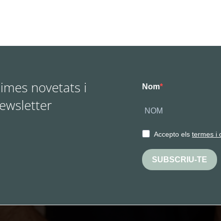
times novetats i
Nom
Newsletter
Accepto els
termes i 
SUBSCRIU-TE