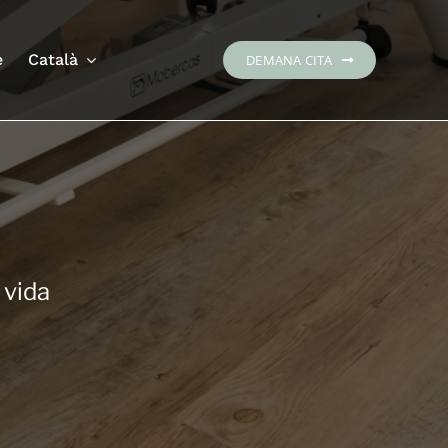
e
Català
DEMANA CITA
 vida