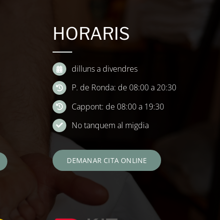
HORARIS
dilluns a divendres
P. de Ronda: de 08:00 a 20:30
Cappont: de 08:00 a 19:30
No tanquem al migdia
DEMANAR CITA ONLINE