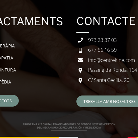
CONTACTE
ACTAMENTS
973 23 37 03
TERÀPIA
677 56 16 59
PATIA
info@centrekine.com
Passeig de Ronda, 164
UNTURA
C/ Santa Cecília, 20
PÈDIA
E TOTS
TREBALLA AMB NOSALTRES