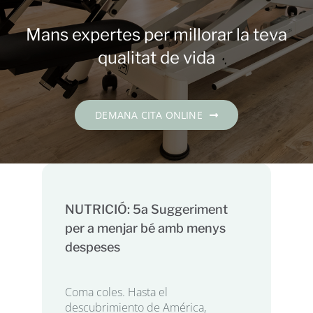
Contacte
Mans expertes per millorar la teva
DEMANA CITA
qualitat de vida
Català
DEMANA CITA ONLINE
NUTRICIÓ: 5a Suggeriment
per a menjar bé amb menys
despeses
Coma coles. Hasta el
descubrimiento de América,