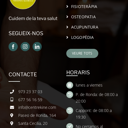
FISIOTERÀPIA
OSTEOPATIA
Cuidem de la teva salut
ACUPUNTURA
SEGUEIX-NOS
LOGOPÈDIA
VEURE TOTS
HORARIS
CONTACTE
lunes a viernes
973 23 37 03
P. de Ronda: de 08:00 a
677 56 16 59
20:00
info@centrekine.com
Cappont: de 08:00 a
Paseo de Ronda, 164
19:30
Santa Cecília, 20
No cerramos al