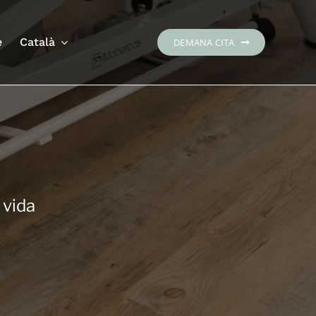
e
Català
DEMANA CITA
 vida