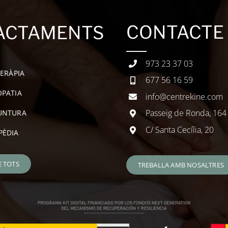
CONTACTE
ACTAMENTS
973 23 37 03
TERÀPIA
677 56 16 59
PATIA
info@centrekine.com
Passeig de Ronda, 164
UNTURA
C/ Santa Cecília, 20
PÈDIA
E TOTS
TREBALLA AMB NOSALTRES