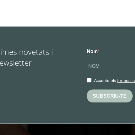
times novetats i
Nom
Newsletter
Accepto els
termes i 
SUBSCRIU-TE