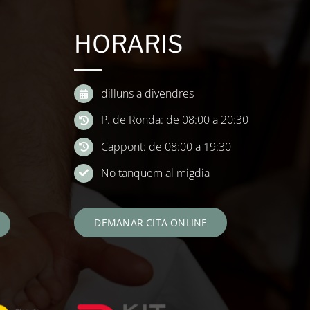
HORARIS
dilluns a divendres
P. de Ronda: de 08:00 a 20:30
Cappont: de 08:00 a 19:30
No tanquem al migdia
DEMANAR CITA ONLINE