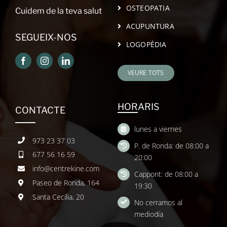
OSTEOPATIA
Cuidem de la teva salut
ACUPUNTURA
SEGUEIX-NOS
LOGOPÈDIA
VEURE TOTS
HORARIS
CONTACTE
lunes a viernes
973 23 37 03
P. de Ronda: de 08:00 a
677 56 16 59
20:00
info@centrekine.com
Cappont: de 08:00 a
Paseo de Ronda, 164
19:30
Santa Cecília, 20
No cerramos al
mediodía