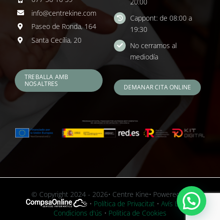
20:00
info@centrekine.com
Cappont: de 08:00 a
Paseo de Ronda, 164
19:30
Santa Cecília, 20
No cerramos al
mediodía
TREBALLA AMB
NOSALTRES
DEMANAR CITA ONLINE
© Copyright 2024 - 2026• Centre Kine• Powered by
•
Política de Privacitat
•
Avís Legal i
Condicions d'ús
•
Politica de Cookies