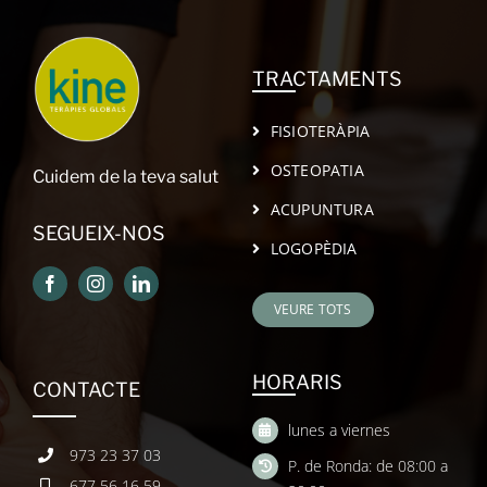
TRACTAMENTS
FISIOTERÀPIA
OSTEOPATIA
Cuidem de la teva salut
ACUPUNTURA
SEGUEIX-NOS
LOGOPÈDIA
VEURE TOTS
HORARIS
CONTACTE
lunes a viernes
973 23 37 03
P. de Ronda: de 08:00 a
677 56 16 59