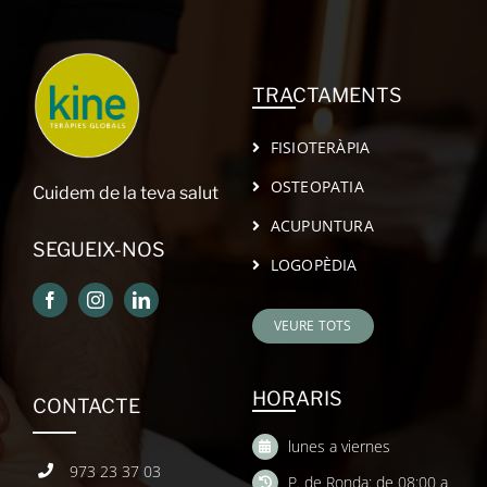
TRACTAMENTS
FISIOTERÀPIA
OSTEOPATIA
Cuidem de la teva salut
ACUPUNTURA
SEGUEIX-NOS
LOGOPÈDIA
VEURE TOTS
HORARIS
CONTACTE
lunes a viernes
973 23 37 03
P. de Ronda: de 08:00 a