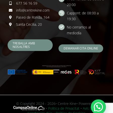
677 56 16 59
20:00
info@centrekine.com
Cappont: de 08:00 a
Paseo de Ronda, 164
19:30
Santa Cecília, 20
No cerramos al
mediodía
TREBALLA AMB
NOSALTRES
DEMANAR CITA ONLINE
© Copyright 2024 - 2026• Centre Kine• Powered by
•
Política de Privacitat
•
Avís Legal i